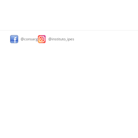
@consarg
@instituto_ipes