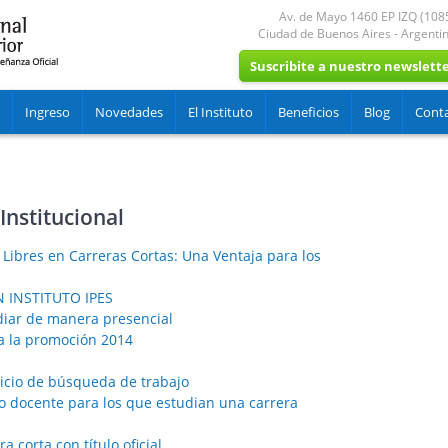
Av. de Mayo 1460 EP IZQ (108
Ciudad de Buenos Aires
-
Argenti
Suscribite a nuestro newslett
Ingreso
Novedades
El Instituto
Beneficios
Blog
Cont
Institucional
 Libres en Carreras Cortas: Una Ventaja para los
 INSTITUTO IPES
udiar de manera presencial
a la promoción 2014
rvicio de búsqueda de trabajo
yo docente para los que estudian una carrera
a corta con título oficial