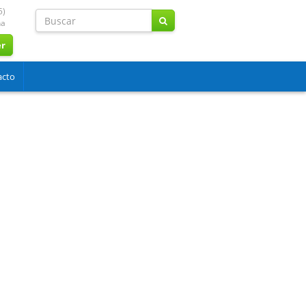
5)
na
er
acto