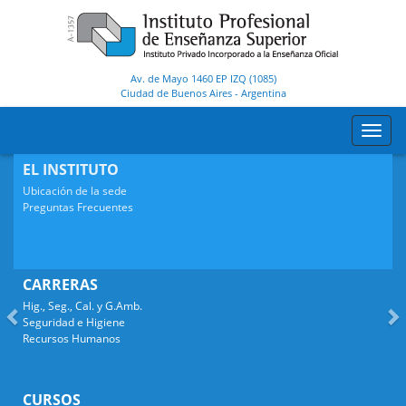
Av. de Mayo 1460 EP IZQ (1085)
Ciudad de Buenos Aires
-
Argentina
Toggl
navig
Anterior
S
EL INSTITUTO
Ubicación de la sede
Preguntas Frecuentes
CARRERAS
Hig., Seg., Cal. y G.Amb.
Seguridad e Higiene
Recursos Humanos
CURSOS