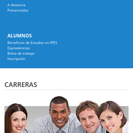
A distancia
Presenciales
ALUMNOS
Beneficios de Estudiar en IPES
Equivalencias
Bolsa de trabajo
Inscripción
CARRERAS