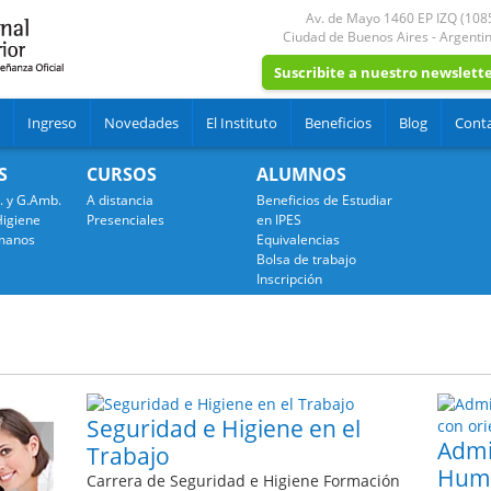
Av. de Mayo 1460 EP IZQ (108
Ciudad de Buenos Aires
-
Argenti
Suscribite a nuestro newslett
Ingreso
Novedades
El Instituto
Beneficios
Blog
Cont
S
CURSOS
ALUMNOS
l. y G.Amb.
A distancia
Beneficios de Estudiar
Higiene
Presenciales
en IPES
manos
Equivalencias
Bolsa de trabajo
Inscripción
Seguridad e Higiene en el
Admi
Trabajo
Huma
Carrera de Seguridad e Higiene Formación