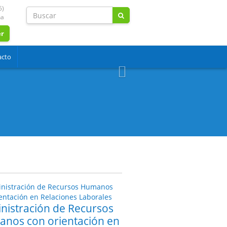
5)
na
er
acto
Siguiente
nistración de Recursos
nos con orientación en