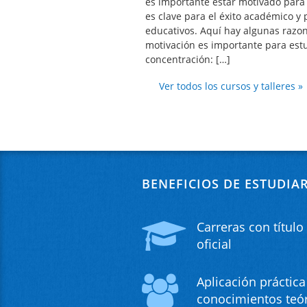
es importante estar motivado para 
es clave para el éxito académico y 
educativos. Aquí hay algunas razon
motivación es importante para estu
concentración: […]
Ver todos los cursos y talleres »
BENEFICIOS DE ESTUDIA
Carreras con título
oficial
Aplicación práctica
conocimientos teó