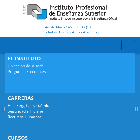
Av. de Mayo 1460 EP IZQ (1085)
Ciudad de Buenos Aires
-
Argentina
Toggl
navig
Anterior
S
EL INSTITUTO
Ubicación de la sede
Preguntas Frecuentes
CARRERAS
Hig., Seg., Cal. y G.Amb.
Seguridad e Higiene
Recursos Humanos
CURSOS