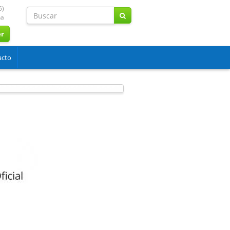
5)
na
er
acto