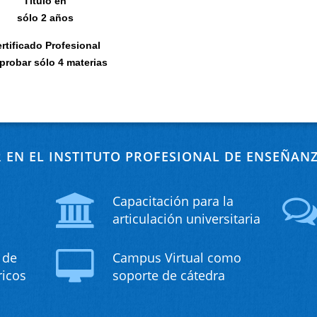
Título en
sólo 2 años
rtificado Profesional
aprobar
sólo 4 materias
R EN EL INSTITUTO PROFESIONAL DE ENSEÑAN
Capacitación para la
articulación universitaria
 de
Campus Virtual como
ricos
soporte de cátedra