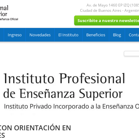
Av. de Mayo 1460 EP IZQ (108
Ciudad de Buenos Aires
-
Argenti
Suscribite a nuestro newslett
Ingreso
Novedades
El Instituto
Beneficios
Blog
Cont
ON ORIENTACIÓN EN
ES